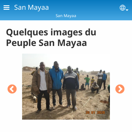
Aller au contenu principal
San Mayaa
Se
San Mayaa
Quelques images du
Peuple San Mayaa